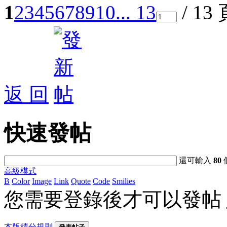
1
2
3
4
5
6
7
8
9
10
... 13
/ 13
返 回
快速發帖
還可輸入
80
高級模式
B
Color
Image
Link
Quote
Code
Smilies
您需要登錄後才可以發帖
本版積分規則