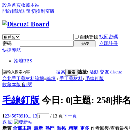
設為首頁
收藏本站
開啟輔助訪問
切換到窄版
找回密碼
自動登錄
密碼
立即註冊
登錄
快捷導航
論壇
BBS
搜索
熱搜:
活動
交友
discuz
搜索
台北手工藝材料論壇
»
論壇
›
手工藝材料
›
毛線釘版
收藏本版
|
訂閱
毛線釘版
今日:
0
|
主題:
258
|
排名
1
2
3
4
5
6
7
8
9
10
... 13
/ 13 頁
下一頁
返 回
新窗
全部主題
最新
熱門
熱帖
精華
更多
作者
回復/查看
最後