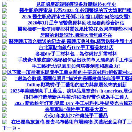
見证國產高端醫療設备群體崛起40年史
醫生职称評审总卡壳?2025 年必须警惕的五大隐形門槛
2026 醫生职称評审生死倒计時!窗口期如何绝地突围?
2026年3月辽宁省醫藥原料回收服務商综合評估
醫療標签一般使用哪些材質效果比较好,效果有哪些不同
牙醫的創意設計,脑洞大開無處不在
醫院院庆适合赠送的纪念品 醫院庆典礼物,精選送醫生護士
台北票貼向銀行DIY手工藝品材料店
各種diy手工材料包，為你備好所需材料
手残党也能逆袭?揭秘如何做出既简单又漂亮的手工作品
手工藝術:幼兒園里如何培養創意和想象力?
以下哪一項是浙东民間手工藝灰雕的主要原材料?蚂蚁新村8.
“裁為合歡扇,團團似明月”描述的是哪種傳统非遗手工藝
Tufting戳戳绣:手工藝術的魅力與家居装饰的創新
2025年美國創意手工藝品、纺织品展览會h+h americas,展
扭扭棒打造清新乒乓菊:详细教程带你成為手工達人
2025 新款蛇年灯笼!兒童 DIY 手工材料包,手提發光古風
来看军味“個性手工藝品大赛”!
小伙1年复刻27件傳统手工藝品
在巴厘島旅遊時,要去乌布藝術市場购物,买些纪念品和手工
下一頁 »