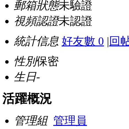
郵箱狀態
未驗證
視頻認證
未認證
統計信息
好友數 0
|
回帖
性別
保密
生日
-
活躍概況
管理組
管理員