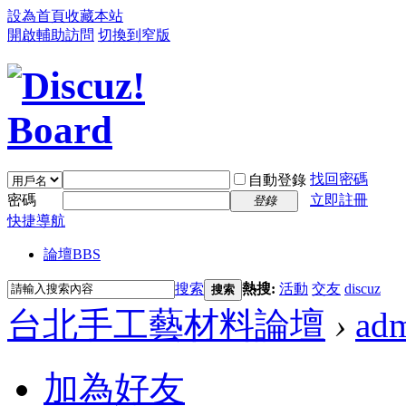
設為首頁
收藏本站
開啟輔助訪問
切換到窄版
找回密碼
自動登錄
密碼
立即註冊
登錄
快捷導航
論壇
BBS
搜索
熱搜:
活動
交友
discuz
搜索
台北手工藝材料論壇
›
ad
加為好友