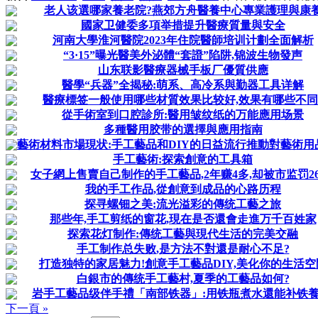
老人该選哪家養老院?燕郊方舟醫養中心專業護理與康
國家卫健委多項举措提升醫療質量與安全
河南大學淮河醫院2023年住院醫師培训计劃全面解析
“3·15”曝光醫美外泌體“套證”陷阱,锦波生物發声
山东联影醫療器械手板厂優質供應
醫學“兵器”全揭秘:萌系、高冷系與勤器工具详解
醫療標签一般使用哪些材質效果比较好,效果有哪些不同
從手術室到口腔診所:醫用皱纹纸的万能應用场景
多種醫用胶带的選擇與應用指南
藝術材料市場現状:手工藝品和DIY的日益流行推動對藝術用
手工藝術:探索創意的工具箱
女子網上售賣自己制作的手工藝品,2年赚4多,却被市监罚26
我的手工作品,從創意到成品的心路历程
探寻螺钿之美:流光溢彩的傳统工藝之旅
那些年,手工剪纸的窗花,現在是否還會走進万千百姓家
探索花灯制作:傳统工藝與現代生活的完美交融
手工制作总失败,是方法不對還是耐心不足?
打造独特的家居魅力!創意手工藝品DIY,美化你的生活空
白銀市的傳统手工藝村,夏季的工藝品如何?
岩手工藝品级伴手禮「南部铁器」:用铁瓶煮水還能补铁養
下一頁 »