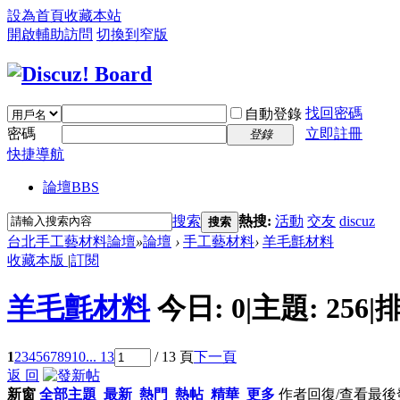
設為首頁
收藏本站
開啟輔助訪問
切換到窄版
找回密碼
自動登錄
密碼
立即註冊
登錄
快捷導航
論壇
BBS
搜索
熱搜:
活動
交友
discuz
搜索
台北手工藝材料論壇
»
論壇
›
手工藝材料
›
羊毛氈材料
收藏本版
|
訂閱
羊毛氈材料
今日:
0
|
主題:
256
|
排
1
2
3
4
5
6
7
8
9
10
... 13
/ 13 頁
下一頁
返 回
新窗
全部主題
最新
熱門
熱帖
精華
更多
作者
回復/查看
最後